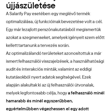
újjászületése
A Salarify Pay esetében egy meglévő termék
optimalizálása, új funkcióinak bevezetése volt a cél.
Egy már lezajlott perszónakutatásból megismertük
azokat a szegmenseket, amelyek igényeit szem előtt
kellett tartanunk a tervezés során.
Az optimalizálandó területeket azonosítottuk a már
ismert felhasználói visszajelzések, a használhatósági
audit és interakciós minták, valamint az eddigi
kutatásokból nyert adatok segítségével. Ezek
alapján alakultak ki az új felhasználói útvonalak,
melyek legfontosabb célja, hogy
a felhasználó minél
hamarabb és minél egyszerűbben,
egyértelműbben végezhessen el egy adott