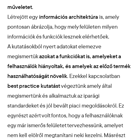
műveletet
.
Létrejött egy
információs architektúra
is, amely
pontosan ábrázolja, hogy mely felületen milyen
információk és funkciók lesznek elérhetőek.
A kutatásokból nyert adatokat elemezve
megismertük
azokat a funkciókat is, amelyeket a
felhasználók hiányoltak, és amelyek az előző termék
használhatóságát növelik
. Ezekkel kapcsolatban
best practice kutatást
végeztünk amely által
megismertünk és alkalmaztuk az iparági
standardeket és jól bevált piaci megoldásokról. Ez
egyrészt azért volt fontos, hogy a felhasználóknak
egy már ismerős felületet tervezhessünk, amelyet
nem kell elölről megtanítani neki kezelni. Másrészt