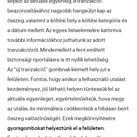
képezi az aktuális egyenleg. A tranzakció
beazonosításához nagyobb hangsúlyt kap az
összeg, valamint a költési hely a költési kategória és
a dátum mellett. Az egyes listaelemekre kattintva
további információkhoz juthatunk az adott
tranzakcióról. Mindemellett a fent említett
biztonsági riportálásra is itt nyílik lehetőség.
Az “új tranzakció” gombnak kiemelt hely jut a
felületen. Fontos, hogy amikor a felhasználó utalást
kezdeményez, jól látható helyen tüntessük fel az
aktuális egyenleget, egyértelműsítsük, hova megy
az utalás, és minimálisra csökkentsük a hibásan beírt
összeg valószínűségét. Ezek megkönnyítésére
gyorsgombokat helyeztünk el a felületen
.