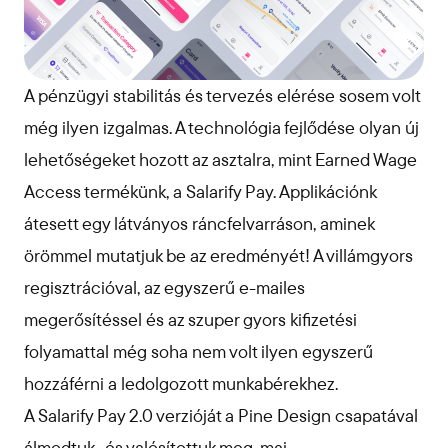
A pénzügyi stabilitás és tervezés elérése sosem volt
még ilyen izgalmas. A technológia fejlődése olyan új
lehetőségeket hozott az asztalra, mint Earned Wage
Access termékünk, a Salarify Pay. Applikációnk
átesett egy látványos ráncfelvarráson, aminek
örömmel mutatjuk be az eredményét! A villámgyors
regisztrációval, az egyszerű e-mailes
megerősítéssel és az szuper gyors kifizetési
folyamattal még soha nem volt ilyen egyszerű
hozzáférni a ledolgozott munkabérekhez.
A Salarify Pay 2.0 verzióját a Pine Design csapatával
álmodtuk- és valósítottuk meg, mai