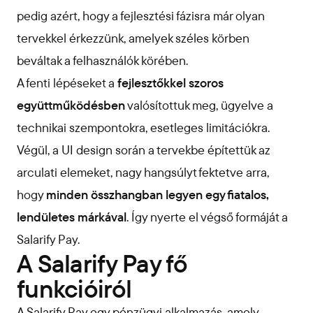
pedig azért, hogy a fejlesztési fázisra már olyan
tervekkel érkezzünk, amelyek széles körben
beváltak a felhasználók körében.
A fenti lépéseket a
fejlesztőkkel szoros
együttműködésben
valósítottuk meg, ügyelve a
technikai szempontokra, esetleges limitációkra.
Végül, a UI design során a tervekbe építettük az
arculati elemeket, nagy hangsúlyt fektetve arra,
hogy
minden összhangban legyen egy fiatalos,
lendületes márkával
. Így nyerte el végső formáját a
Salarify Pay.
A Salarify Pay fő
funkcióiról
A Salarify Pay egy pénzügyi alkalmazás, amely