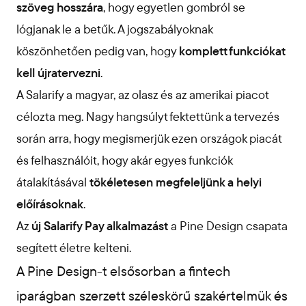
szöveg hosszára
, hogy egyetlen gombról se
lógjanak le a betűk. A jogszabályoknak
köszönhetően pedig van, hogy
komplett funkciókat
kell újratervezni
.
A Salarify a magyar, az olasz és az amerikai piacot
célozta meg. Nagy hangsúlyt fektettünk a tervezés
során arra, hogy megismerjük ezen országok piacát
és felhasználóit, hogy akár egyes funkciók
átalakításával
tökéletesen megfeleljünk a helyi
előírásoknak
.
Az
új Salarify Pay alkalmazást
a Pine Design csapata
segített életre kelteni.
A Pine Design-t elsősorban a fintech
iparágban szerzett széleskörű szakértelmük és