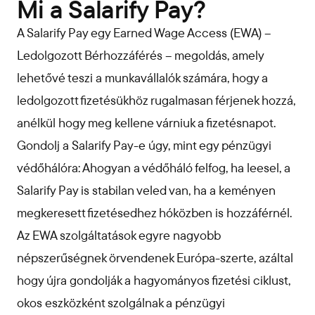
Mi a Salarify Pay?
A Salarify Pay egy Earned Wage Access (EWA) –
Ledolgozott Bérhozzáférés – megoldás, amely
lehetővé teszi a munkavállalók számára, hogy a
ledolgozott fizetésükhöz rugalmasan férjenek hozzá,
anélkül hogy meg kellene várniuk a fizetésnapot.
Gondolj a Salarify Pay-e úgy, mint egy pénzügyi
védőhálóra: Ahogyan a védőháló felfog, ha leesel, a
Salarify Pay is stabilan veled van, ha a keményen
megkeresett fizetésedhez hóközben is hozzáférnél.
Az EWA szolgáltatások egyre nagyobb
népszerűségnek örvendenek Európa-szerte, azáltal
hogy újra gondolják a hagyományos fizetési ciklust,
okos eszközként szolgálnak a pénzügyi