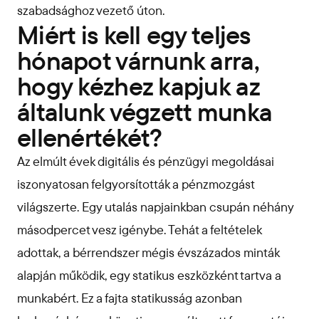
szabadsághoz vezető úton.
Miért is kell egy teljes
hónapot várnunk arra,
hogy kézhez kapjuk az
általunk végzett munka
ellenértékét?
Az elmúlt évek digitális és pénzügyi megoldásai
iszonyatosan felgyorsították a pénzmozgást
világszerte. Egy utalás napjainkban csupán néhány
másodpercet vesz igénybe. Tehát a feltételek
adottak, a bérrendszer mégis évszázados minták
alapján működik, egy statikus eszközként tartva a
munkabért. Ez a fajta statikusság azonban