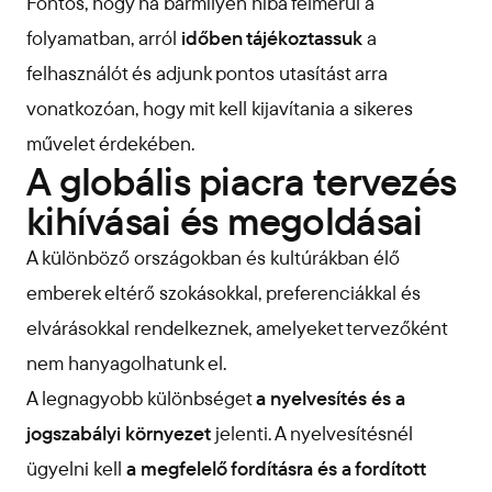
Fontos, hogy ha bármilyen hiba felmerül a
folyamatban, arról
időben tájékoztassuk
a
felhasználót és adjunk pontos utasítást arra
vonatkozóan, hogy mit kell kijavítania a sikeres
művelet érdekében.
A globális piacra tervezés
kihívásai és megoldásai
A különböző országokban és kultúrákban élő
emberek eltérő szokásokkal, preferenciákkal és
elvárásokkal rendelkeznek, amelyeket tervezőként
nem hanyagolhatunk el.
A legnagyobb különbséget
a nyelvesítés és a
jogszabályi környezet
jelenti. A nyelvesítésnél
ügyelni kell
a megfelelő fordításra és a fordított