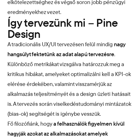
elkötelezettséghez és végső soron jobb pénzügyi
eredményekhez vezet.
Így tervezünk mi – Pine
Design
A tradicionális UX/UI tervezésen felül mindig
nagy
hangsúlyt fektetünk az adat alapú tervezésre
.
Különböző metrikákat vizsgálva határozzuk meg a
kritikus hibákat, amelyeket optimalizálni kell a KPI-ok
elérése érdekében, valamint visszamérjük az
alkalmazás teljesítményét és a design üzleti hatásait
is. A tervezés során viselkedéstudományi mintázatok
(bias-ok) segítségét is igénybe vesszük.
Fő filozófiánk, hogy
a felhasználók figyelmen kívül
hagyják azokat az alkalmazásokat amelyek