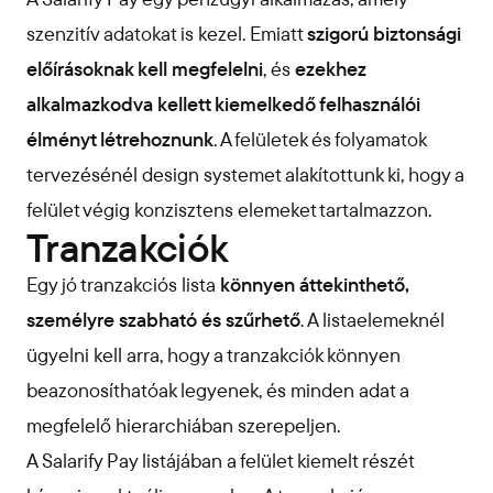
szenzitív adatokat is kezel. Emiatt
szigorú biztonsági
előírásoknak kell megfelelni
, és
ezekhez
alkalmazkodva kellett kiemelkedő felhasználói
élményt létrehoznunk
. A felületek és folyamatok
tervezésénél design systemet alakítottunk ki, hogy a
felület végig konzisztens elemeket tartalmazzon.
Tranzakciók
Egy jó tranzakciós lista
könnyen áttekinthető,
személyre szabható és szűrhető
. A listaelemeknél
ügyelni kell arra, hogy a tranzakciók könnyen
beazonosíthatóak legyenek, és minden adat a
megfelelő hierarchiában szerepeljen.
A Salarify Pay listájában a felület kiemelt részét